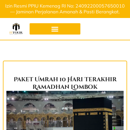
Izin Resmi PPIU Kemenag RI No: 24092200057650010
— Jaminan Perjalanan Amanah & Pasti Berangkat.
Paket Umrah 10 Hari Terakhir
Ramadhan Lombok