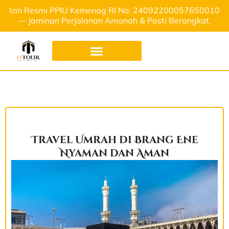
Izin Resmi PPIU Kemenag RI No: 24092200057650010
— Jaminan Perjalanan Amanah & Pasti Berangkat.
Travel Umrah di Brang Ene
Nyaman dan Aman