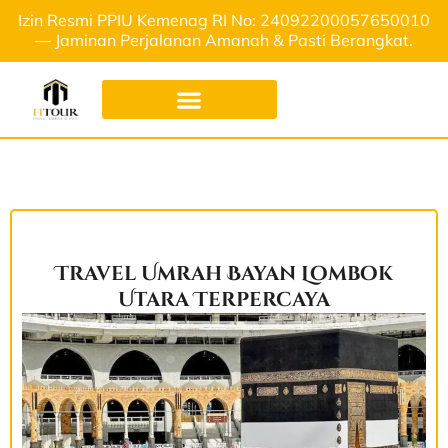
Izin Resmi PPIU Kemenag RI No: 24092200057650010
— Jaminan Perjalanan Amanah & Pasti Berangkat.
Travel Umrah Bayan Lombok
Utara Terpercaya