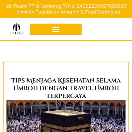
Izin Resmi PPIU Kemenag RI No: 24092200057650010
— Jaminan Perjalanan Amanah & Pasti Berangkat.
Tips Menjaga Kesehatan Selama
Umroh dengan Travel Umroh
Terpercaya