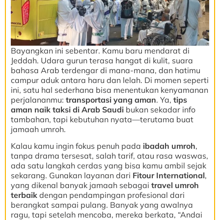
Bayangkan ini sebentar. Kamu baru mendarat di
Jeddah. Udara gurun terasa hangat di kulit, suara
bahasa Arab terdengar di mana-mana, dan hatimu
campur aduk antara haru dan lelah. Di momen seperti
ini, satu hal sederhana bisa menentukan kenyamanan
perjalananmu:
transportasi yang aman
. Ya,
tips
aman naik taksi di Arab Saudi
bukan sekadar info
tambahan, tapi kebutuhan nyata—terutama buat
jamaah umroh.
Kalau kamu ingin fokus penuh pada
ibadah umroh
,
tanpa drama tersesat, salah tarif, atau rasa waswas,
ada satu langkah cerdas yang bisa kamu ambil sejak
sekarang. Gunakan layanan dari
Fitour International
,
yang dikenal banyak jamaah sebagai
travel umroh
terbaik
dengan pendampingan profesional dari
berangkat sampai pulang. Banyak yang awalnya
ragu, tapi setelah mencoba, mereka berkata, “Andai