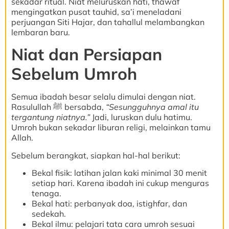
sekadar ritual. Niat meluruskan hati, thawaf
mengingatkan pusat tauhid, sa’i meneladani
perjuangan Siti Hajar, dan tahallul melambangkan
lembaran baru.
Niat dan Persiapan
Sebelum Umroh
Semua ibadah besar selalu dimulai dengan niat.
Rasulullah ﷺ bersabda,
“Sesungguhnya amal itu
tergantung niatnya.”
Jadi, luruskan dulu hatimu.
Umroh bukan sekadar liburan religi, melainkan tamu
Allah.
Sebelum berangkat, siapkan hal-hal berikut:
Bekal fisik: latihan jalan kaki minimal 30 menit
setiap hari. Karena ibadah ini cukup menguras
tenaga.
Bekal hati: perbanyak doa, istighfar, dan
sedekah.
Bekal ilmu: pelajari tata cara umroh sesuai