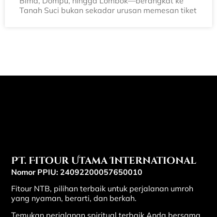
Bima, Dompu, hingga Lombok—berangkat ke
Tanah Suci bukan sekadar urusan memesan tiket
PT. Fitour Utama International
Nomor PPIU: 24092200057650010
Fitour NTB, pilihan terbaik untuk perjalanan umroh
yang nyaman, berarti, dan berkah.
Temukan perjalanan spiritual terbaik Anda bersama