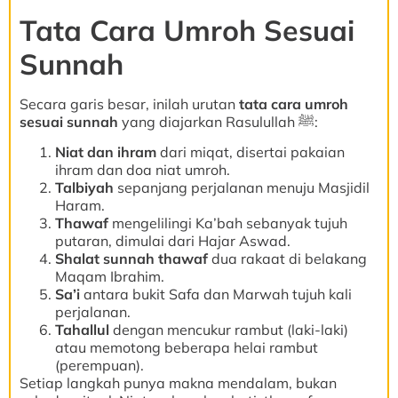
Tata Cara Umroh Sesuai
Sunnah
Secara garis besar, inilah urutan
tata cara umroh
sesuai sunnah
yang diajarkan Rasulullah ﷺ:
Niat dan ihram
dari miqat, disertai pakaian
ihram dan doa niat umroh.
Talbiyah
sepanjang perjalanan menuju Masjidil
Haram.
Thawaf
mengelilingi Ka’bah sebanyak tujuh
putaran, dimulai dari Hajar Aswad.
Shalat sunnah thawaf
dua rakaat di belakang
Maqam Ibrahim.
Sa’i
antara bukit Safa dan Marwah tujuh kali
perjalanan.
Tahallul
dengan mencukur rambut (laki-laki)
atau memotong beberapa helai rambut
(perempuan).
Setiap langkah punya makna mendalam, bukan