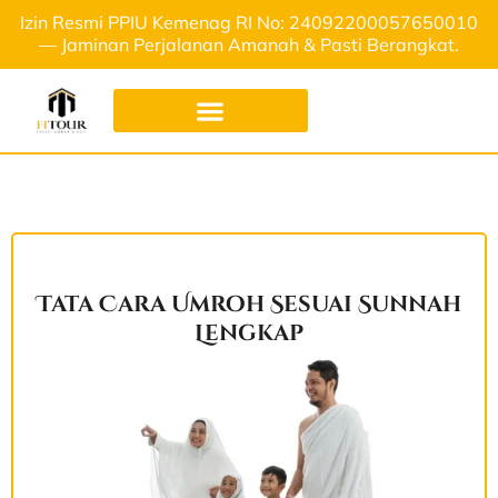
Izin Resmi PPIU Kemenag RI No: 24092200057650010
— Jaminan Perjalanan Amanah & Pasti Berangkat.
Tata Cara Umroh Sesuai Sunnah
Lengkap