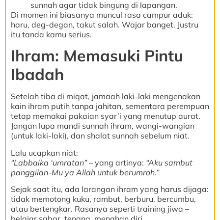
sunnah agar tidak bingung di lapangan.
Di momen ini biasanya muncul rasa campur aduk:
haru, deg-degan, takut salah. Wajar banget. Justru
itu tanda kamu serius.
Ihram: Memasuki Pintu
Ibadah
Setelah tiba di miqat, jamaah laki-laki mengenakan
kain ihram putih tanpa jahitan, sementara perempuan
tetap memakai pakaian syar’i yang menutup aurat.
Jangan lupa mandi sunnah ihram, wangi-wangian
(untuk laki-laki), dan shalat sunnah sebelum niat.
Lalu ucapkan niat:
“Labbaika ‘umratan”
– yang artinya:
“Aku sambut
panggilan-Mu ya Allah untuk berumroh.”
Sejak saat itu, ada larangan ihram yang harus dijaga:
tidak memotong kuku, rambut, berburu, bercumbu,
atau bertengkar. Rasanya seperti training jiwa –
belajar sabar, tenang, menahan diri.