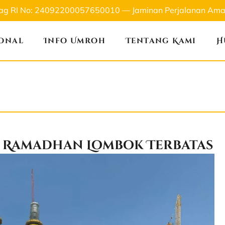
nag RI No: 24092200057650010 — Jaminan Perjalanan Aman
ional
Info Umroh
Tentang Kami
H
h Ramadhan Lombok Terbatas