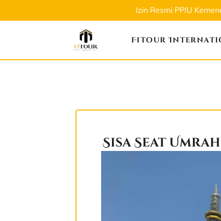
Izin Resmi PPIU Keme
Fitour Internat
Sisa Seat Umra