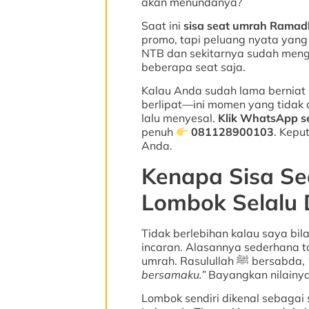
akan menundanya?
Saat ini
sisa seat umrah Rama
promo, tapi peluang nyata yang
NTB dan sekitarnya sudah menga
beberapa seat saja.
Kalau Anda sudah lama bernia
berlipat—ini momen yang tidak
lalu menyesal.
Klik WhatsApp s
penuh
081128900103
. Kepu
Anda.
Kenapa Sisa S
Lombok Selalu 
Tidak berlebihan kalau saya bi
incaran. Alasannya sederhana t
umrah. Rasulullah ﷺ bersabda,
bersamaku.”
Bayangkan nilainya
Lombok sendiri dikenal sebagai 