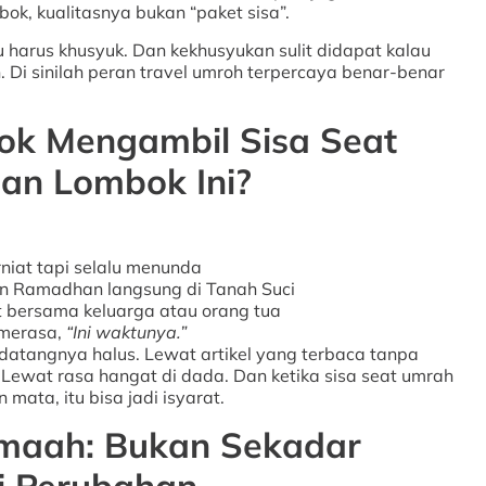
k, kualitasnya bukan “paket sisa”.
u harus khusyuk. Dan kekhusyukan sulit didapat kalau
an. Di sinilah peran travel umroh terpercaya benar-benar
ok Mengambil Sisa Seat
n Lombok Ini?
iat tapi selalu menunda
n Ramadhan langsung di Tanah Suci
 bersama keluarga atau orang tua
 merasa,
“Ini waktunya.”
u datangnya halus. Lewat artikel yang terbaca tanpa
 Lewat rasa hangat di dada. Dan ketika sisa seat umrah
ata, itu bisa jadi isyarat.
maah: Bukan Sekadar
pi Perubahan