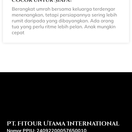
Cocok untuk Siapa?
Berangkat umrah bersama keluarga terdengar
menenangkan, tetapi persiapannya sering lebih
rumit daripada yang dibayangkan. Ada orang
tua yang perlu ritme lebih pelan. Anak mungkin
cepat
PT. Fitour Utama International
Nomor PPIU: 24092200057650010