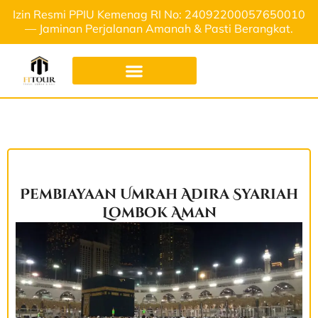
Izin Resmi PPIU Kemenag RI No: 24092200057650010
— Jaminan Perjalanan Amanah & Pasti Berangkat.
Pembiayaan Umrah Adira Syariah
Lombok Aman