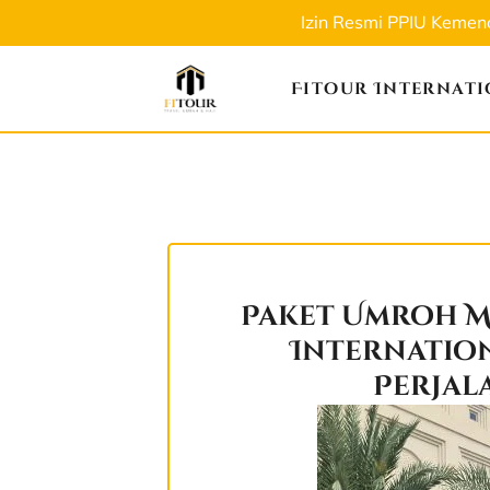
Izin Resmi PPIU Keme
Fitour Internat
Paket Umroh M
Internatio
Perjal