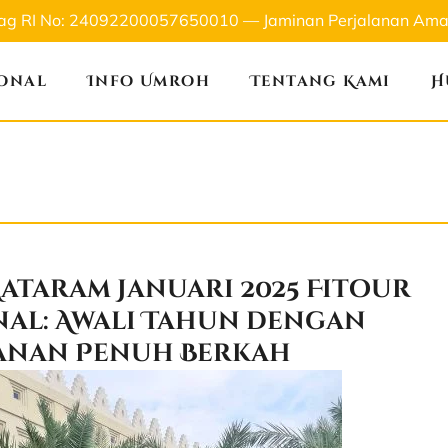
nag RI No: 24092200057650010 — Jaminan Perjalanan Aman
ional
Info Umroh
Tentang Kami
H
ataram Januari 2025 Fitour
nal: Awali Tahun dengan
anan Penuh Berkah