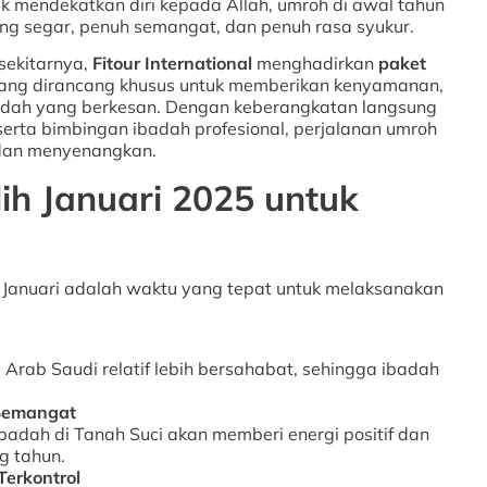
k mendekatkan diri kepada Allah, umroh di awal tahun
g segar, penuh semangat, dan penuh rasa syukur.
sekitarnya,
Fitour International
menghadirkan
paket
ang dirancang khusus untuk memberikan kenyamanan,
dah yang berkesan. Dengan keberangkatan langsung
 serta bimbingan ibadah profesional, perjalanan umroh
 dan menyenangkan.
h Januari 2025 untuk
anuari adalah waktu yang tepat untuk melaksanakan
i Arab Saudi relatif lebih bersahabat, sehingga ibadah
Semangat
adah di Tanah Suci akan memberi energi positif dan
g tahun.
erkontrol