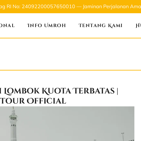
nag RI No: 24092200057650010 — Jaminan Perjalanan Aman
ional
Info Umroh
Tentang Kami
H
 Lombok Kuota Terbatas |
itour Official