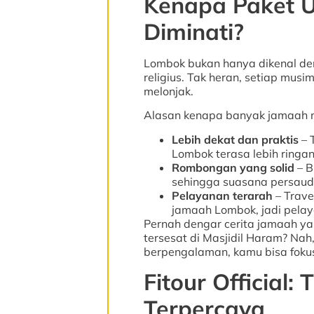
Kenapa Paket 
Diminati?
Lombok bukan hanya dikenal de
religius. Tak heran, setiap mus
melonjak.
Alasan kenapa banyak jamaah m
Lebih dekat dan praktis
– 
Lombok terasa lebih ringan
Rombongan yang solid
– B
sehingga suasana persauda
Pelayanan terarah
– Trave
jamaah Lombok, jadi pelaya
Pernah dengar cerita jamaah yan
tersesat di Masjidil Haram? Nah,
berpengalaman, kamu bisa fokus
Fitour Official
Terpercaya