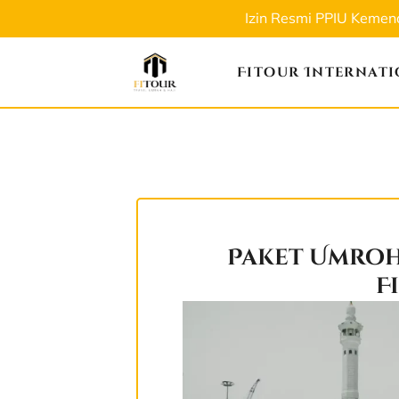
Izin Resmi PPIU Keme
Fitour Internat
Paket Umroh
F