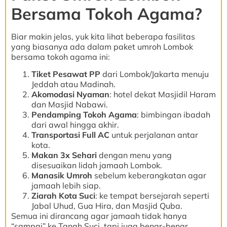
Bersama Tokoh Agama?
Biar makin jelas, yuk kita lihat beberapa fasilitas
yang biasanya ada dalam paket umroh Lombok
bersama tokoh agama ini:
Tiket Pesawat PP
dari Lombok/Jakarta menuju
Jeddah atau Madinah.
Akomodasi Nyaman
: hotel dekat Masjidil Haram
dan Masjid Nabawi.
Pendamping Tokoh Agama
: bimbingan ibadah
dari awal hingga akhir.
Transportasi Full AC
untuk perjalanan antar
kota.
Makan 3x Sehari
dengan menu yang
disesuaikan lidah jamaah Lombok.
Manasik Umroh
sebelum keberangkatan agar
jamaah lebih siap.
Ziarah Kota Suci
: ke tempat bersejarah seperti
Jabal Uhud, Gua Hira, dan Masjid Quba.
Semua ini dirancang agar jamaah tidak hanya
“sampai” ke Tanah Suci, tapi juga benar-benar