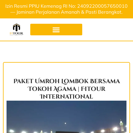
Izin Resmi PPIU Kemenag RI No: 24092200057650010
— Jaminan Perjalanan Amanah & Pasti Berangkat.
Paket Umroh Lombok Bersama
Tokoh Agama | Fitour
International