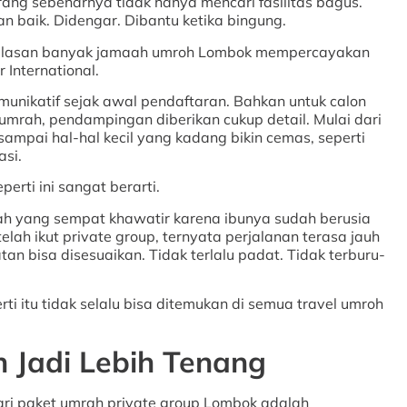
ang sebenarnya tidak hanya mencari fasilitas bagus.
n baik. Didengar. Dibantu ketika bingung.
u alasan banyak jamaah umroh Lombok mempercayakan
 International.
munikatif sejak awal pendaftaran. Bahkan untuk calon
umrah, pendampingan diberikan cukup detail. Mulai dari
ampai hal-hal kecil yang kadang bikin cemas, seperti
asi.
erti ini sangat berarti.
aah yang sempat khawatir karena ibunya sudah berusia
etelah ikut private group, ternyata perjalanan terasa jauh
an bisa disesuaikan. Tidak terlalu padat. Tidak terburu-
 itu tidak selalu bisa ditemukan di semua travel umroh
 Jadi Lebih Tenang
dari paket umrah private group Lombok adalah