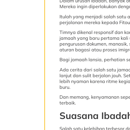
Dalam urusan ibadah, banyak or
Mereka ingin diperlakukan denga
Itulah yang menjadi salah sat
perjalanan mereka kepada Fitour
Timnya dikenal responsif dan ko
jamaah yang baru pertama kali 
pengurusan dokumen, manasik, s
aturan bagasi atau proses imigr
Bagi jamaah lansia, perhatian sep
Ada cerita dari salah satu jam
lanjut dan sulit berjalan jauh. S
lebih nyaman karena ritme kegiat
buru.
Dan memang, kenyamanan seperti
terbaik.
Suasana Ibadah
Salah satu kelebihan terbesar 