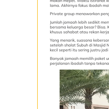
makan mepet. Waktu istirahat k
lama. Akhirnya fokus ibadah ma
Private group menawarkan pen
Jumlah jamaah lebih sedikit me
bersama keluarga besar? Bisa. K
khusus sahabat atau rekan kerj
Yang menarik, suasana kebersam
setelah shalat Subuh di Masjid
kecil seperti itu sering justru 
Banyak jamaah memilih paket u
perjalanan ibadah tanpa tekan