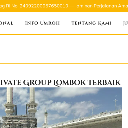
nag RI No: 24092200057650010 — Jaminan Perjalanan Aman
ional
Info Umroh
Tentang Kami
H
ivate Group Lombok Terbaik