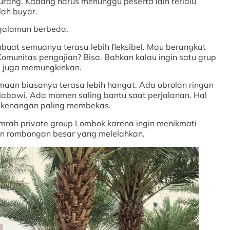
urang. Kadang harus menunggu peserta lain terlalu
lah buyar.
galaman berbeda.
mbuat semuanya terasa lebih fleksibel. Mau berangkat
omunitas pengajian? Bisa. Bahkan kalau ingin satu grup
a juga memungkinkan.
aan biasanya terasa lebih hangat. Ada obrolan ringan
 Nabawi. Ada momen saling bantu saat perjalanan. Hal
jadi kenangan paling membekas.
mrah private group Lombok karena ingin menikmati
an rombongan besar yang melelahkan.