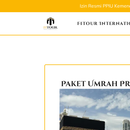
Izin Resmi PPIU Keme
Fitour Internat
Paket Umrah Pr