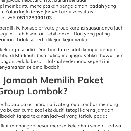
k menjawab kebutuhan itu. Bukan sekadar
pi membantu menciptakan pengalaman ibadah yang
n. Kalau ingin tanya jadwal atau konsultasi
chat WA
081128900103
.
eralih ke konsep private group karena suasananya jauh
uler. Lebih santai. Lebih dekat. Dan yang paling
nyaman. Tidak seperti dikejar-kejar waktu.
eluarga sendiri. Dari bandara sudah kumpul dengan
tiba di Madinah, bisa saling menjaga. Ketika thawaf pun
ongan terlalu besar. Hal-hal sederhana seperti ini
kenyamanan selama ibadah.
 Jamaah Memilih Paket
 Group Lombok?
t terhadap paket umrah private group Lombok memang
ya bukan cuma soal eksklusif, tetapi karena jamaah
ibadah tanpa tekanan jadwal yang terlalu padat.
 ikut rombongan besar merasa kelelahan sendiri. Jadwal