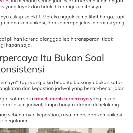
 NTB
, ini memang sering jadi incaran karena lebih ringan
tas yang layak dan tidak dikurangi kualitasnya.
ya cukup selektif. Mereka nggak cuma lihat harga, tapi
agaimana komunikasi, dan seberapa jelas informasi yang
g jadi pilihan karena dianggap lebih transparan, tidak
gi kapan saja.
rpercaya Itu Bukan Soal
Konsistensi
percaya”, tapi yang bikin beda itu biasanya bukan kata-
angkatan dan kepastian jadwal yang benar-benar jalan.
bagai salah satu
travel umroh terpercaya
yang cukup
aah sesuai jadwal, tanpa banyak drama di belakang.
orang sebenarnya: kepastian, rasa aman, dan komunikasi
ir perjalanan.