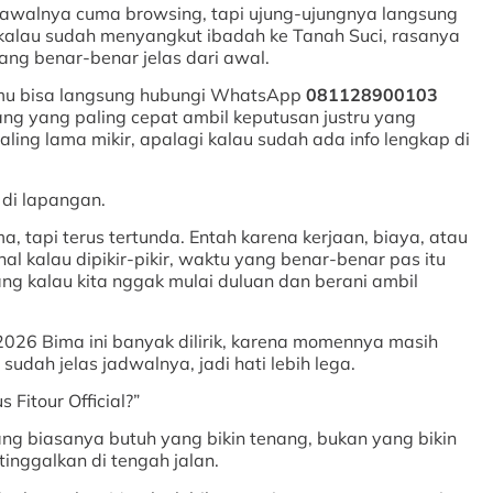
u awalnya cuma browsing, tapi ujung-ujungnya langsung
… kalau sudah menyangkut ibadah ke Tanah Suci, rasanya
yang benar-benar jelas dari awal.
 kamu bisa langsung hubungi WhatsApp
081128900103
ang yang paling cepat ambil keputusan justru yang
ling lama mikir, apalagi kalau sudah ada info lengkap di
 di lapangan.
, tapi terus tertunda. Entah karena kerjaan, biaya, atau
l kalau dipikir-pikir, waktu yang benar-benar pas itu
ng kalau kita nggak mulai duluan dan berani ambil
026 Bima ini banyak dilirik, karena momennya masih
sudah jelas jadwalnya, jadi hati lebih lega.
Fitour Official?”
g biasanya butuh yang bikin tenang, bukan yang bikin
inggalkan di tengah jalan.