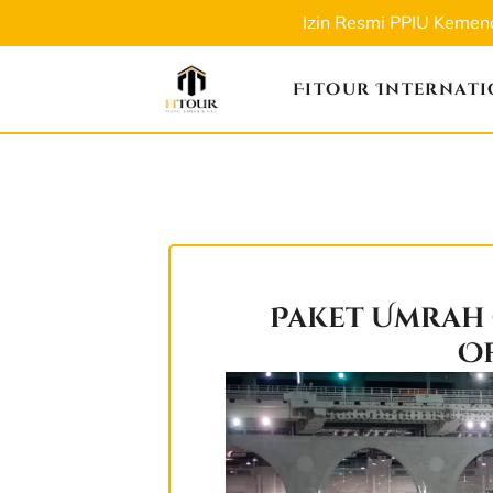
Izin Resmi PPIU Keme
Fitour Internat
Paket Umrah 
Of