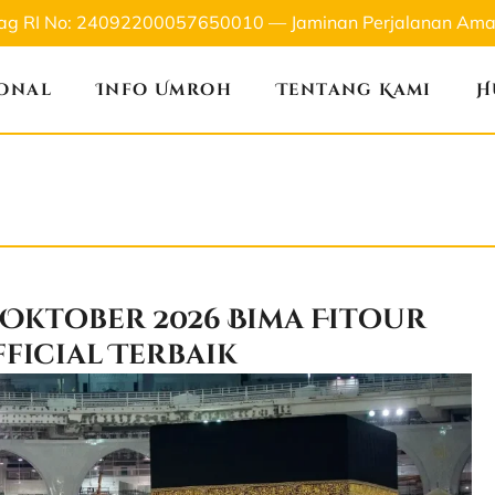
nag RI No: 24092200057650010 — Jaminan Perjalanan Aman
ional
Info Umroh
Tentang Kami
H
Oktober 2026 Bima Fitour
ficial Terbaik