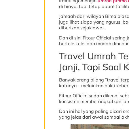
Kalau ngomongin
umroh promo
di biaya, tapi tetap dapat fasili
Jamaah dari wilayah Bima biasan
juga lihat siapa yang ngurus, b
diberikan sejak awal.
Dan di sini Fitour Official serin
bertele-tele, dan mudah dihubun
Travel Umroh Te
Janji, Tapi Soal 
Banyak orang bilang “travel ter
katanya… melainkan bukti keber
Fitour Official sudah dikenal se
konsisten memberangkatkan jam
Dan ini hal yang paling dicari 
yang jelas dari awal sampai akh