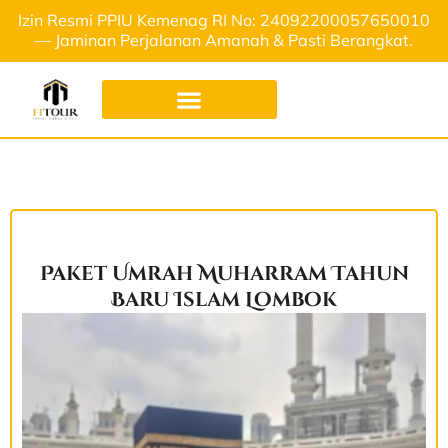
Izin Resmi PPIU Kemenag RI No: 24092200057650010
— Jaminan Perjalanan Amanah & Pasti Berangkat.
Paket Umrah Muharram Tahun
Baru Islam Lombok