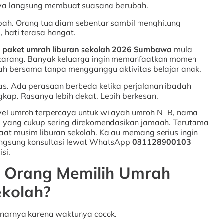
nya langsung membuat suasana berubah.
h. Orang tua diam sebentar sambil menghitung
 hati terasa hangat.
g
paket umrah liburan sekolah 2026 Sumbawa
mulai
sekarang. Banyak keluarga ingin memanfaatkan momen
adah bersama tanpa mengganggu aktivitas belajar anak.
s. Ada perasaan berbeda ketika perjalanan ibadah
gkap. Rasanya lebih dekat. Lebih berkesan.
vel umroh terpercaya untuk wilayah umroh NTB, nama
atu yang cukup sering direkomendasikan jamaah. Terutama
aat musim liburan sekolah. Kalau memang serius ingin
angsung konsultasi lewat WhatsApp
081128900103
si.
 Orang Memilih Umrah
ekolah?
narnya karena waktunya cocok.