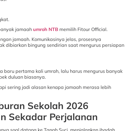
gkat.
 banyak jamaah
umroh NTB
memilih Fitour Official.
dengan jamaah. Komunikasinya jelas, prosesnya
dak dibiarkan bingung sendirian saat mengurus persiapan
 baru pertama kali umrah, lalu harus mengurus banyak
pek duluan biasanya.
i sering jadi alasan kenapa jamaah merasa lebih
buran Sekolah 2026
 Sekadar Perjalanan
ya soal datang ke Tanah Suci, menjalankan ibadah,