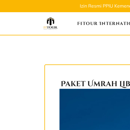
Izin Resmi PPIU Keme
Fitour Internat
Paket Umrah Li