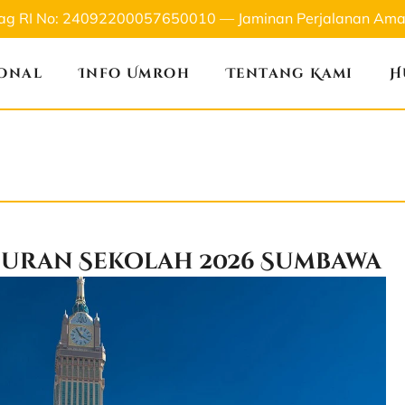
nag RI No: 24092200057650010 — Jaminan Perjalanan Aman
ional
Info Umroh
Tentang Kami
H
buran Sekolah 2026 Sumbawa