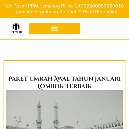
Izin Resmi PPIU Kemenag RI No: 24092200057650010
— Jaminan Perjalanan Amanah & Pasti Berangkat.
Paket Umrah Awal Tahun Januari
Lombok Terbaik