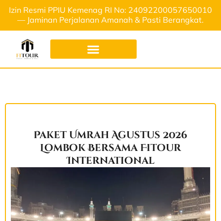
Izin Resmi PPIU Kemenag RI No: 24092200057650010
— Jaminan Perjalanan Amanah & Pasti Berangkat.
Paket Umrah Agustus 2026
Lombok Bersama Fitour
International