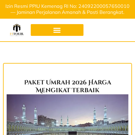
Izin Resmi PPIU Kemenag RI No: 24092200057650010
— Jaminan Perjalanan Amanah & Pasti Berangkat.
Paket Umrah 2026 Harga
Mengikat Terbaik