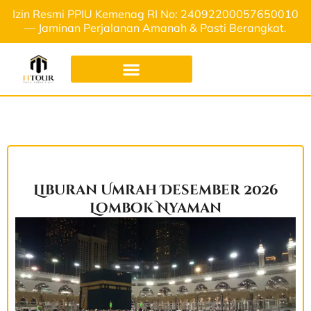
Izin Resmi PPIU Kemenag RI No: 24092200057650010
— Jaminan Perjalanan Amanah & Pasti Berangkat.
Liburan Umrah Desember 2026
Lombok Nyaman