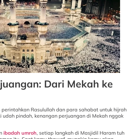
rjuangan: Dari Mekah ke
h perintahkan Rasulullah dan para sahabat untuk hijrah
ki udah pindah, kenangan perjuangan di Mekah nggak
an
ibadah umroh
, setiap langkah di Masjidil Haram tuh
men itu. Saat kamu thawaf, mungkin kamu akan