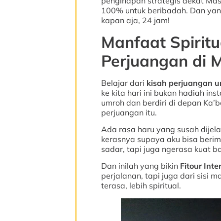
penginapan strategis dekat Mas
100% untuk beribadah. Dan yang
kapan aja, 24 jam!
Manfaat Spiritu
Perjuangan di 
Belajar dari
kisah perjuangan u
ke kita hari ini bukan hadiah ins
umroh dan berdiri di depan Ka’b
perjuangan itu.
Ada rasa haru yang susah dijela
kerasnya supaya aku bisa berima
sadar, tapi juga ngerasa kuat b
Dan inilah yang bikin
Fitour Inte
perjalanan, tapi juga dari sisi m
terasa, lebih spiritual.