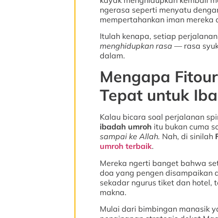
ngerasa seperti menyatu denga
mempertahankan iman mereka d
Itulah kenapa, setiap perjalanan
menghidupkan rasa
— rasa syuku
dalam.
Mengapa Fitour 
Tepat untuk Ib
Kalau bicara soal perjalanan spi
ibadah umroh
itu bukan cuma so
sampai ke Allah.
Nah, di sinilah
umroh terbaik
.
Mereka ngerti banget bahwa set
doa yang pengen disampaikan d
sekadar ngurus tiket dan hotel
makna.
Mulai dari bimbingan manasik y