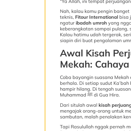
“Ya Allah, ini tempat perjuanga
Nah, kalau kamu pengin banget n
teknis,
Fitour International
bisa 
ngatur
ibadah umroh
yang nggak
keberangkatan sampai pulang, s
Kalau hatimu udah tergerak, se
siapin diri buat pengalaman um
Awal Kisah Per
Mekah: Cahaya 
Coba bayangin suasana Mekah d
berhala. Di setiap sudut Ka’bah
hampir hilang. Di tengah suasa
Muhammad ﷺ di Gua Hira.
Dari situlah awal
kisah perjuan
mengajak orang-orang untuk me
sambutan, malah penolakan kera
Tapi Rasulullah nggak pernah mu