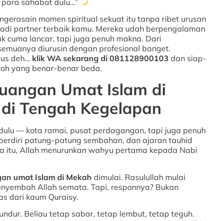
n para sahabat dulu…”
gerasain momen spiritual sekuat itu tanpa ribet urusan
jadi partner terbaik kamu. Mereka udah berpengalaman
 cuma lancar, tapi juga penuh makna. Dari
emuanya diurusin dengan profesional banget.
rius deh…
klik WA sekarang di 081128900103
dan siap-
roh yang benar-benar beda.
juangan Umat Islam di
di Tengah Kegelapan
ulu — kota ramai, pusat perdagangan, tapi juga penuh
 berdiri patung-patung sembahan, dan ajaran tauhid
na itu, Allah menurunkan wahyu pertama kepada Nabi
gan umat Islam di Mekah
dimulai. Rasulullah mulai
nyembah Allah semata. Tapi, responnya? Bukan
s dari kaum Quraisy.
ndur. Beliau tetap sabar, tetap lembut, tetap teguh.