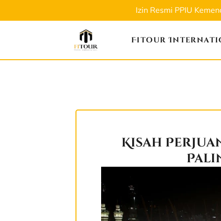
Izin Resmi PPIU Keme
Fitour Internat
Kisah Perjua
Pali