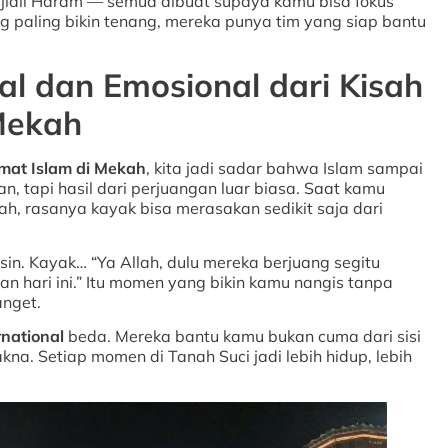
jidil Haram — semua dibuat supaya kamu bisa fokus
 paling bikin tenang, mereka punya tim yang siap bantu
al dan Emosional dari Kisah
Mekah
mat Islam di Mekah
, kita jadi sadar bahwa Islam sampai
tan, tapi hasil dari perjuangan luar biasa. Saat kamu
ah, rasanya kayak bisa merasakan sedikit saja dari
sin. Kayak… “Ya Allah, dulu mereka berjuang segitu
n hari ini.” Itu momen yang bikin kamu nangis tanpa
anget.
rnational
beda. Mereka bantu kamu bukan cuma dari sisi
akna. Setiap momen di Tanah Suci jadi lebih hidup, lebih