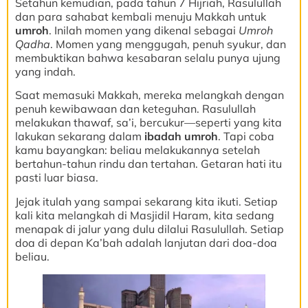
Setahun kemudian, pada tahun 7 Hijriah, Rasulullah
dan para sahabat kembali menuju Makkah untuk
umroh
. Inilah momen yang dikenal sebagai
Umroh
Qadha
. Momen yang menggugah, penuh syukur, dan
membuktikan bahwa kesabaran selalu punya ujung
yang indah.
Saat memasuki Makkah, mereka melangkah dengan
penuh kewibawaan dan keteguhan. Rasulullah
melakukan thawaf, sa’i, bercukur—seperti yang kita
lakukan sekarang dalam
ibadah umroh
. Tapi coba
kamu bayangkan: beliau melakukannya setelah
bertahun-tahun rindu dan tertahan. Getaran hati itu
pasti luar biasa.
Jejak itulah yang sampai sekarang kita ikuti. Setiap
kali kita melangkah di Masjidil Haram, kita sedang
menapak di jalur yang dulu dilalui Rasulullah. Setiap
doa di depan Ka’bah adalah lanjutan dari doa-doa
beliau.