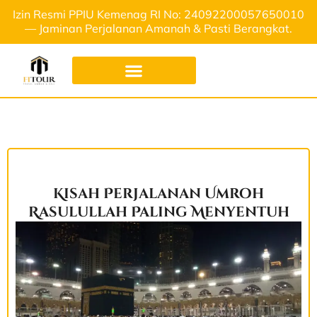
Izin Resmi PPIU Kemenag RI No: 24092200057650010
— Jaminan Perjalanan Amanah & Pasti Berangkat.
Kisah Perjalanan Umroh
Rasulullah Paling Menyentuh