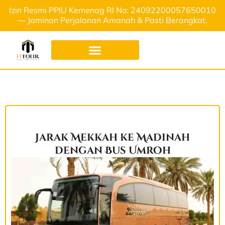
Izin Resmi PPIU Kemenag RI No: 24092200057650010
— Jaminan Perjalanan Amanah & Pasti Berangkat.
Jarak Mekkah ke Madinah
dengan Bus Umroh