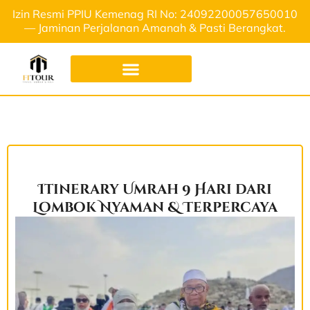
Izin Resmi PPIU Kemenag RI No: 24092200057650010
— Jaminan Perjalanan Amanah & Pasti Berangkat.
Itinerary Umrah 9 Hari dari
Lombok Nyaman & Terpercaya