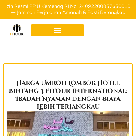
Izin Resmi PPIU Kemenag RI No: 24092200057650010
— Jaminan Perjalanan Amanah & Pasti Berangkat.
Harga Umroh Lombok Hotel
Bintang 3 Fitour International:
Ibadah Nyaman dengan Biaya
Lebih Terjangkau