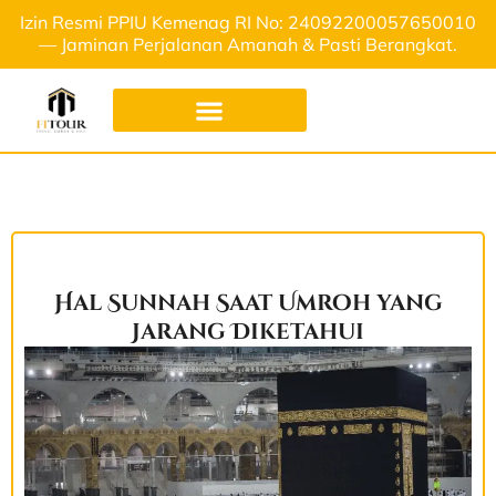
Izin Resmi PPIU Kemenag RI No: 24092200057650010
— Jaminan Perjalanan Amanah & Pasti Berangkat.
Hal Sunnah Saat Umroh yang
Jarang Diketahui