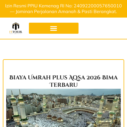
Izin Resmi PPIU Kemenag RI No: 24092200057650010
— Jaminan Perjalanan Amanah & Pasti Berangkat.
Biaya Umrah Plus Aqsa 2026 Bima
Terbaru