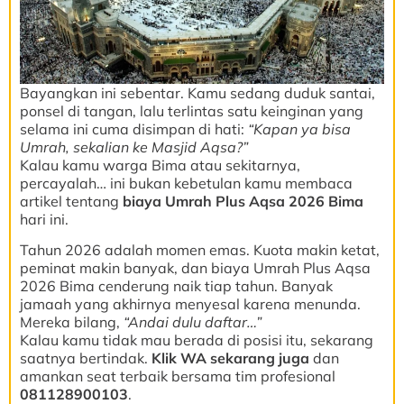
Bayangkan ini sebentar. Kamu sedang duduk santai,
ponsel di tangan, lalu terlintas satu keinginan yang
selama ini cuma disimpan di hati:
“Kapan ya bisa
Umrah, sekalian ke Masjid Aqsa?”
Kalau kamu warga Bima atau sekitarnya,
percayalah… ini bukan kebetulan kamu membaca
artikel tentang
biaya Umrah Plus Aqsa 2026 Bima
hari ini.
Tahun 2026 adalah momen emas. Kuota makin ketat,
peminat makin banyak, dan biaya Umrah Plus Aqsa
2026 Bima cenderung naik tiap tahun. Banyak
jamaah yang akhirnya menyesal karena menunda.
Mereka bilang,
“Andai dulu daftar…”
Kalau kamu tidak mau berada di posisi itu, sekarang
saatnya bertindak.
Klik WA sekarang juga
dan
amankan seat terbaik bersama tim profesional
081128900103
.