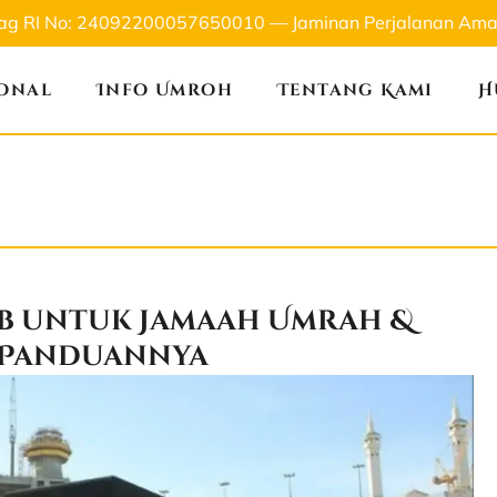
nag RI No: 24092200057650010 — Jaminan Perjalanan Aman
ional
Info Umroh
Tentang Kami
H
jib untuk Jamaah Umrah &
Panduannya