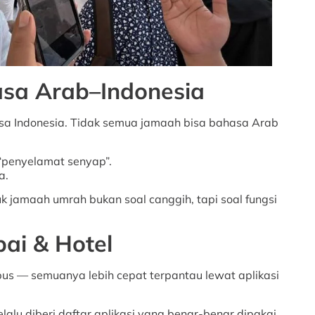
asa Arab–Indonesia
sa Indonesia. Tidak semua jamaah bisa bahasa Arab
 “penyelamat senyap”.
a.
uk jamaah umrah bukan soal canggih, tapi soal fungsi
ai & Hotel
bus — semuanya lebih cepat terpantau lewat aplikasi
elalu diberi daftar aplikasi yang benar-benar dipakai,