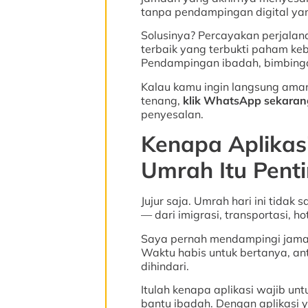
tanpa pendampingan digital yan
Solusinya? Percayakan perjalana
terbaik yang terbukti paham k
Pendampingan ibadah, bimbingan
Kalau kamu ingin langsung ama
tenang,
klik WhatsApp sekaran
penyesalan.
Kenapa Aplikas
Umrah Itu Pent
Jujur saja. Umrah hari ini tida
— dari imigrasi, transportasi, h
Saya pernah mendampingi jamaah
Waktu habis untuk bertanya, an
dihindari.
Itulah kenapa aplikasi wajib un
bantu ibadah. Dengan aplikasi y