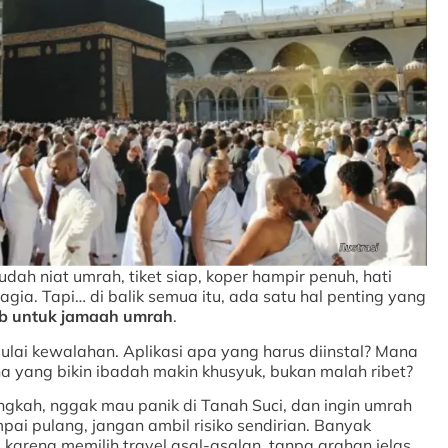
dah niat umrah, tiket siap, koper hampir penuh, hati
ia. Tapi… di balik semua itu, ada satu hal penting yang
jib untuk jamaah umrah
.
ulai kewalahan. Aplikasi apa yang harus diinstal? Mana
 yang bikin ibadah makin khusyuk, bukan malah ribet?
gkah, nggak mau panik di Tanah Suci, dan ingin umrah
ai pulang, jangan ambil risiko sendirian. Banyak
arena memilih travel asal-asalan, tanpa arahan jelas,