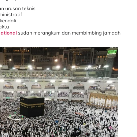
an urusan teknis
inistratif
kendali
aktu
national
sudah merangkum dan membimbing jamaah