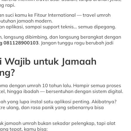
g rapi.
n suci kamu ke Fitour International — travel umroh
ebutuhan jamaah modern.
 aplikasi, sampai support teknis… semua dipegang.
n, langsung dibimbing, dan langsung berangkat dengan
g
081128900103
. Jangan tunggu ragu berubah jadi
i Wajib untuk Jamaah
ing?
k sama dengan umrah 10 tahun lalu. Hampir semua proses
otel, hingga ibadah — bersentuhan dengan sistem digital.
 yang lupa instal satu aplikasi penting. Akibatnya?
tre ulang, dan rasa panik yang sebenarnya bisa
tuk jamaah umrah bukan sekadar pelengkap, tapi alat
ang tepat, kamu bisa: