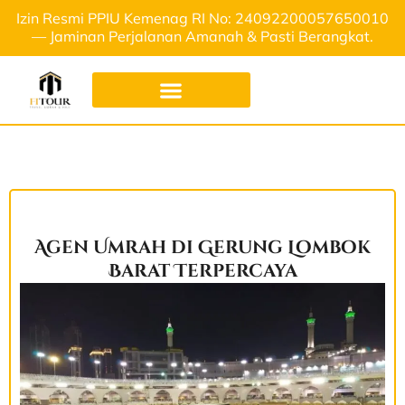
Izin Resmi PPIU Kemenag RI No: 24092200057650010
— Jaminan Perjalanan Amanah & Pasti Berangkat.
Agen Umrah di Gerung Lombok
Barat Terpercaya