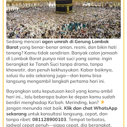
Sedang mencari
agen umrah di Gerung Lombok
Barat
yang benar-benar aman, resmi, dan bikin hati
tenang? Kamu tidak sendirian. Banyak calon jamaah
di Lombok Barat punya niat suci yang sama: ingin
berangkat ke Tanah Suci tanpa drama, tanpa
khawatir, dan penuh kekhusyukan. Kabar baiknya,
solusi itu ada sekarang juga—dan kamu bisa
langsung mengambil langkah pertama hari ini.
Bayangkan satu keputusan kecil yang kamu ambil
hari ini… lalu beberapa bulan ke depan kamu sudah
berdiri menghadap Ka’bah. Merinding, kan?
Jangan menunda niat baik.
Klik dan chat WhatsApp
sekarang
untuk konsultasi langsung, cepat, dan
tanpa ribet:
081128900103
. Tempat terbatas,
jadwal cepat penuh—siapa cepat, dia berangkat.